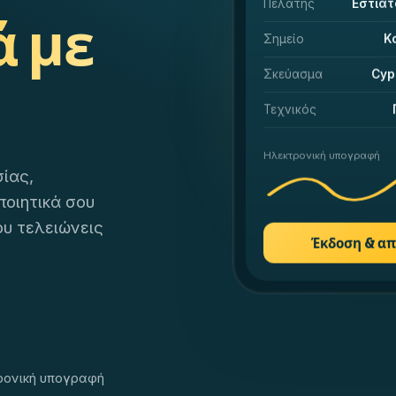
Πελάτης
Εστια
ά με
Σημείο
Κ
Σκεύασμα
Cyp
Τεχνικός
Ηλεκτρονική υπογραφή
ίας,
ποιητικά σου
που τελειώνεις
Έκδοση & απ
ρονική υπογραφή