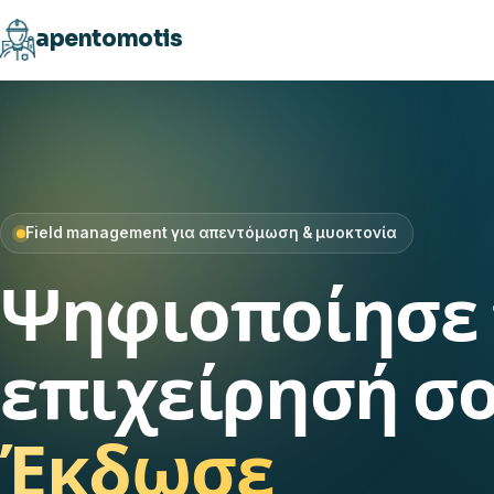
apentomotis
Field management για απεντόμωση & μυοκτονία
Ψηφιοποίησε 
επιχείρησή σο
Έκδωσε