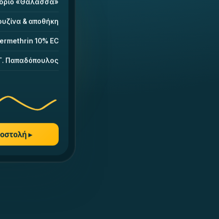
τόριο «Θάλασσα»
ουζίνα & αποθήκη
ermethrin 10% EC
Γ. Παπαδόπουλος
οστολή ▸