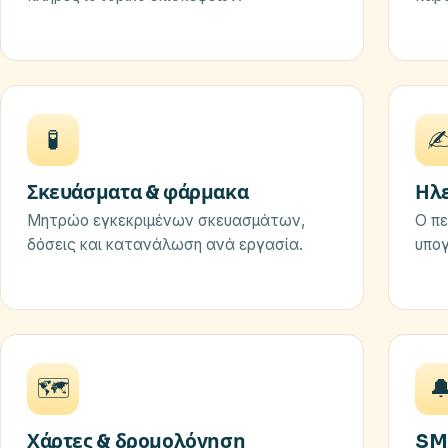
🧪
✍
Σκευάσματα & φάρμακα
Ηλ
Μητρώο εγκεκριμένων σκευασμάτων,
Ο πε
δόσεις και κατανάλωση ανά εργασία.
υπογ
🗺️

Χάρτες & δρομολόγηση
SM