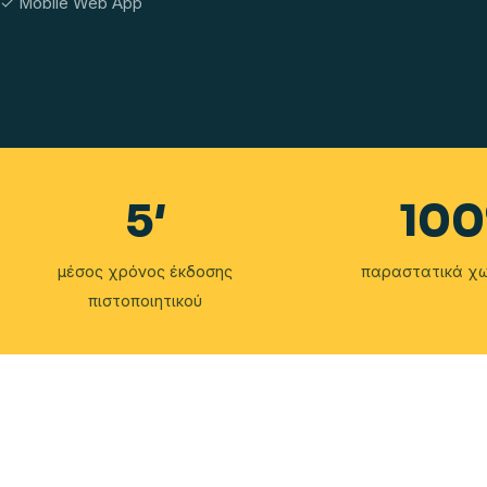
✓ Mobile Web App
5
′
100
μέσος χρόνος έκδοσης
παραστατικά χω
πιστοποιητικού