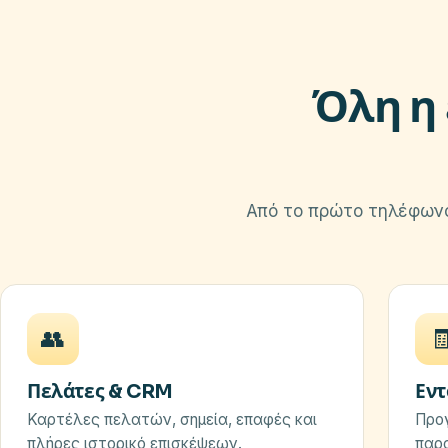
Όλη η 
Από το πρώτο τηλέφωνο
👥

Πελάτες & CRM
Εντ
Καρτέλες πελατών, σημεία, επαφές και
Προγ
πλήρες ιστορικό επισκέψεων.
παρα