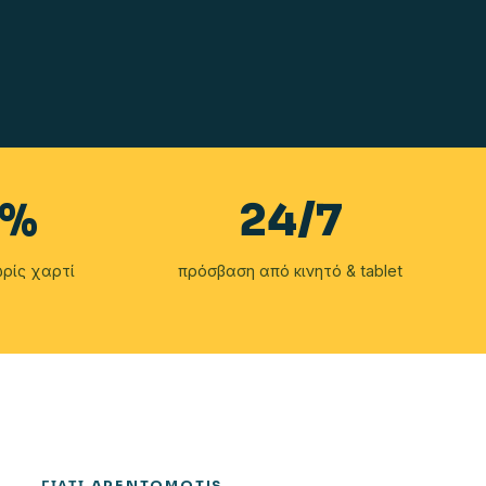
%
24/7
ρίς χαρτί
πρόσβαση από κινητό & tablet