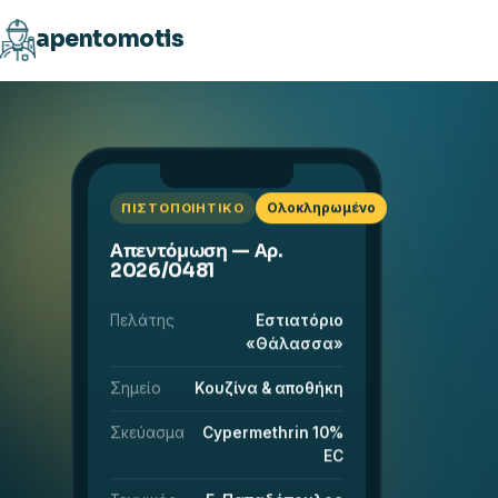
apentomotis
ΠΙΣΤΟΠΟΙΗΤΙΚΌ
Ολοκληρωμένο
Απεντόμωση — Αρ.
2026/0481
Πελάτης
Εστιατόριο
«Θάλασσα»
Σημείο
Κουζίνα & αποθήκη
Σκεύασμα
Cypermethrin 10%
EC
Τεχνικός
Γ. Παπαδόπουλος